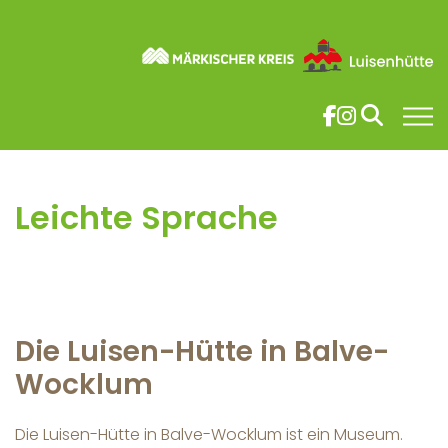
Skip to main content
Luisenhütte Wocklum
Leichte Sprache
You are here:
Leichte Sprache
Die Luisen-Hütte in Balve-
Wocklum
Die Luisen-Hütte in Balve-Wocklum ist ein Museum.