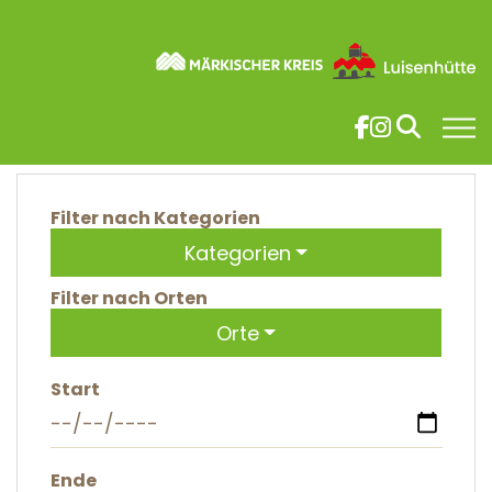
Skip to main content
Luisenhütte Wocklum
Veranstaltungen
You are here:
Veranstaltungskalender
Filter nach Kategorien
Kategorien
Filter nach Orten
Orte
Start
Ende