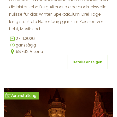
die historische Burg Altena in eine eindrucksvolle
Kulisse für das Winter-Spektakulum. Drei Tage
lang steht die Höhenburg ganz im Zeichen von
Licht, Musik und…
27.11.2026
ganztägig
58762 Altena
Details anzeigen
Veranstaltung